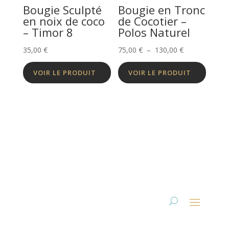
Bougie Sculpté
Bougie en Tronc
en noix de coco
de Cocotier –
– Timor 8
Polos Naturel
Plage
35,00
€
75,00
€
–
130,00
€
de
VOIR LE PRODUIT
VOIR LE PRODUIT
prix :
75,00 €
à
130,00 €