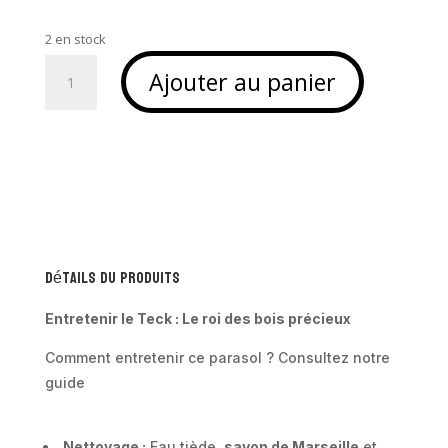
2 en stock
quantité
Ajouter au panier
de
Parasol
en
teck
et
macrame
-
Sombra
Détails du produits
Entretenir le Teck : Le roi des bois précieux
Comment entretenir ce parasol ? Consultez notre
guide
Nettoyage :
Eau tiède,
savon de Marseille
et