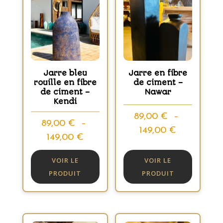
Jarre bleu
Jarre en fibre
rouille en fibre
de ciment –
de ciment –
Nawar
Kendi
89,00
€
–
89,00
€
–
Plage
149,00
€
Plage
149,00
€
de
de
prix :
VOIR LE
VOIR LE
prix :
89,00 €
PRODUIT
PRODUIT
89,00 €
à
à
149,00 €
149,00 €