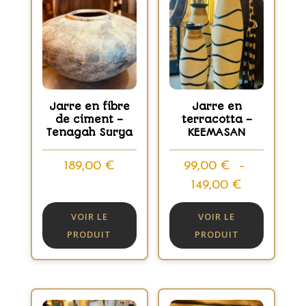
Jarre en fibre
Jarre en
de ciment –
terracotta –
Tenagah Surya
KEEMASAN
189,00
€
99,00
€
–
Plage
149,00
€
de
VOIR LE
VOIR LE
prix :
PRODUIT
PRODUIT
99,00 €
à
149,00 €