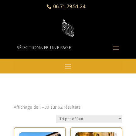
06.71.79.51.24
Sélectionner une page
Affichage de 1–30 sur 62 résultats