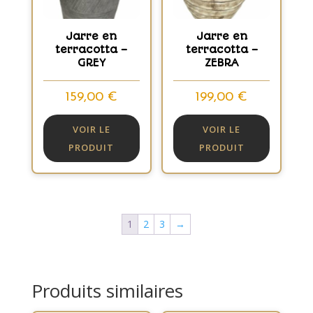
Jarre en
Jarre en
terracotta –
terracotta –
GREY
ZEBRA
159,00
€
199,00
€
VOIR LE
VOIR LE
PRODUIT
PRODUIT
1
2
3
→
Produits similaires