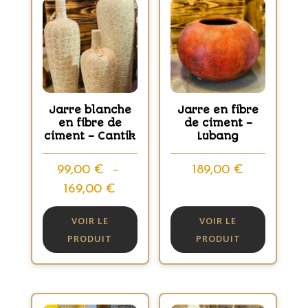
Jarre blanche
Jarre en fibre
en fibre de
de ciment –
ciment – Cantik
Lubang
99,00
€
–
189,00
€
Plage
169,00
€
de
VOIR LE
VOIR LE
prix :
PRODUIT
PRODUIT
99,00 €
à
169,00 €