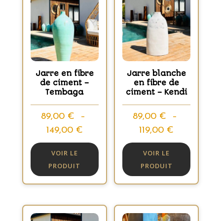
Jarre en fibre
Jarre blanche
de ciment –
en fibre de
Tembaga
ciment – Kendi
89,00
€
–
89,00
€
–
Plage
Plage
149,00
€
119,00
€
de
de
VOIR LE
VOIR LE
prix :
prix :
PRODUIT
PRODUIT
89,00 €
89,00 €
à
à
149,00 €
119,00 €