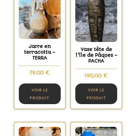
Jarre en
Vase tête de
terracotta –
l’île de Pâques –
TERRA
PACHA
79,00
€
190,00
€
VOIR LE
VOIR LE
PRODUIT
PRODUIT