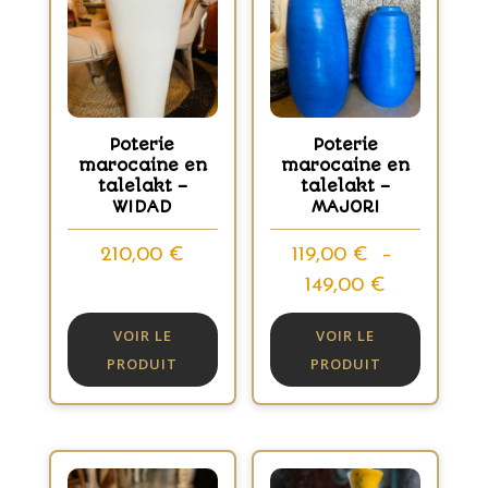
Poterie
Poterie
marocaine en
marocaine en
talelakt –
talelakt –
WIDAD
MAJORI
210,00
€
119,00
€
–
Plage
149,00
€
de
VOIR LE
VOIR LE
prix :
PRODUIT
PRODUIT
119,00 €
à
149,00 €