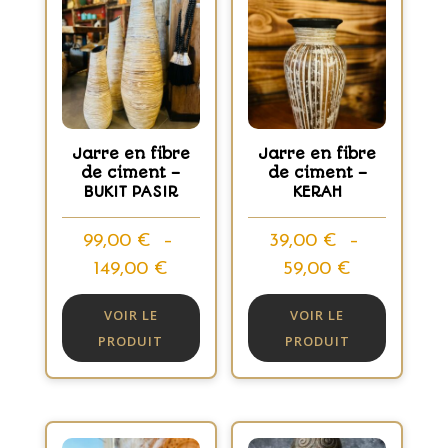
Jarre en fibre
Jarre en fibre
de ciment –
de ciment –
BUKIT PASIR
KERAH
99,00
€
–
39,00
€
–
Plage
Plage
149,00
€
59,00
€
de
de
VOIR LE
VOIR LE
prix :
prix :
PRODUIT
PRODUIT
99,00 €
39,00 €
à
à
149,00 €
59,00 €