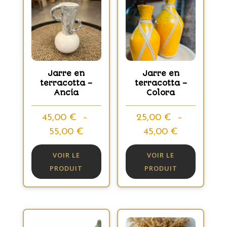
Jarre en
Jarre en
terracotta –
terracotta –
Ancia
Colora
45,00
€
–
25,00
€
–
Plage
Plage
55,00
€
45,00
€
de
de
VOIR LE
VOIR LE
prix :
prix :
PRODUIT
PRODUIT
45,00 €
25,00 €
à
à
55,00 €
45,00 €