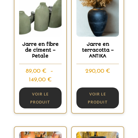
Jarre en fibre
Jarre en
de ciment –
terracotta –
Petale
ANTIKA
89,00
€
–
290,00
€
Plage
149,00
€
de
VOIR LE
VOIR LE
prix :
PRODUIT
PRODUIT
89,00 €
à
149,00 €