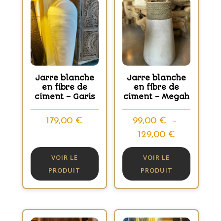
Jarre blanche
Jarre blanche
en fibre de
en fibre de
ciment – Garis
ciment – Megah
179,00
€
99,00
€
–
Plage
129,00
€
de
VOIR LE
VOIR LE
prix :
PRODUIT
PRODUIT
99,00 €
à
129,00 €