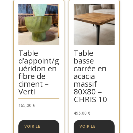
Table
Table
d’appoint/g
basse
uéridon en
carrée en
fibre de
acacia
ciment –
massif
Verti
80X80 –
CHRIS 10
165,00
€
495,00
€
VOIR LE
VOIR LE