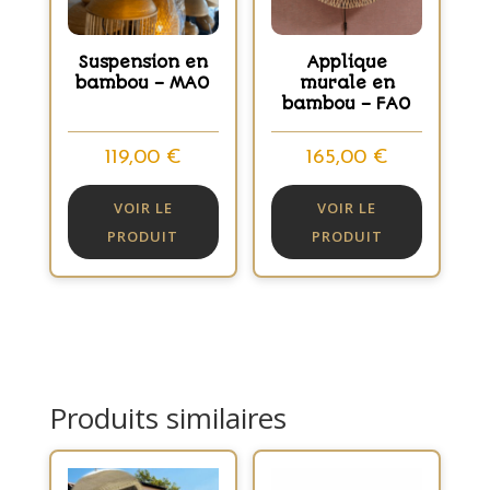
Suspension en
Applique
bambou – MAO
murale en
bambou – FAO
119,00
€
165,00
€
VOIR LE
VOIR LE
PRODUIT
PRODUIT
Produits similaires