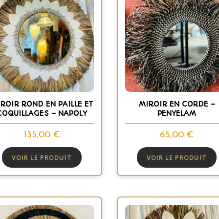
ROIR ROND EN PAILLE ET
MIROIR EN CORDE –
COQUILLAGES – NAPOLY
PENYELAM
135,00
€
65,00
€
VOIR LE PRODUIT
VOIR LE PRODUIT