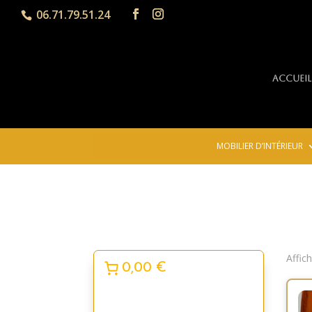
06.71.79.51.24
Accueil
MOBILIER D’INTÉRIEUR
Affic
0,00 €