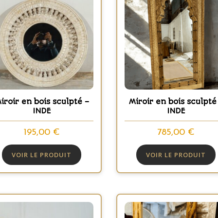
iroir en bois sculpté –
Miroir en bois sculpté
INDE
INDE
195,00
€
785,00
€
VOIR LE PRODUIT
VOIR LE PRODUIT