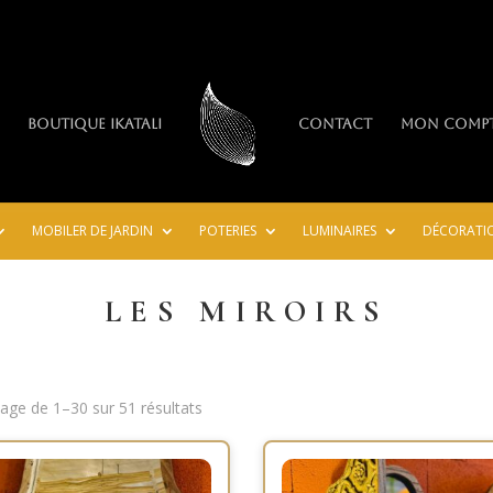
Boutique IkaTali
Contact
Mon comp
MOBILER DE JARDIN
POTERIES
LUMINAIRES
DÉCORATI
LES MIROIRS
hage de 1–30 sur 51 résultats