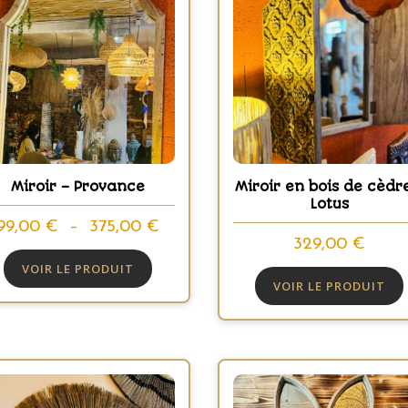
Miroir – Provance
Miroir en bois de cèdr
Lotus
Plage
99,00
€
–
375,00
€
329,00
€
de
VOIR LE PRODUIT
prix :
VOIR LE PRODUIT
99,00 €
à
375,00 €