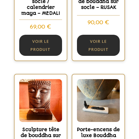
socle /
de bouddha sur
calendrier
socle – RUSAK
maya – MEDALI
90,00
€
69,00
€
VOIR LE
VOIR LE
PRODUIT
PRODUIT
Sculpture tête
Porte-encens de
de bouddha sur
luxe Bouddha