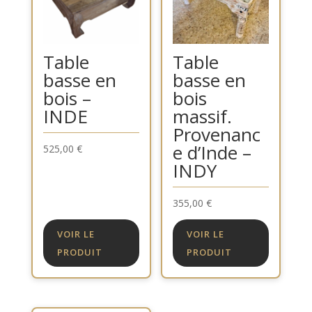
Table
Table
basse en
basse en
bois –
bois
INDE
massif.
Provenanc
e d’Inde –
525,00
€
INDY
355,00
€
VOIR LE
VOIR LE
PRODUIT
PRODUIT