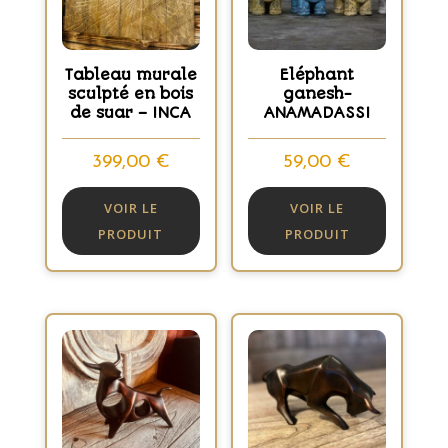
Tableau murale
Eléphant
sculpté en bois
ganesh-
de suar – INCA
ANAMADASSI
399,00
€
59,00
€
VOIR LE
VOIR LE
PRODUIT
PRODUIT