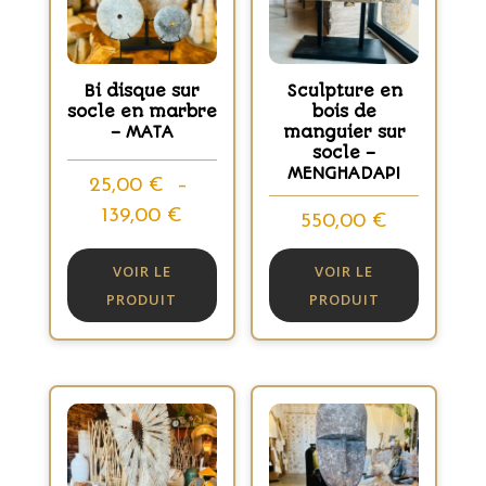
Bi disque sur
Sculpture en
socle en marbre
bois de
– MATA
manguier sur
socle –
MENGHADAPI
25,00
€
–
Plage
139,00
€
550,00
€
de
VOIR LE
VOIR LE
prix :
PRODUIT
PRODUIT
25,00 €
à
139,00 €