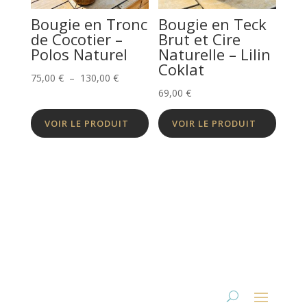
Bougie en Tronc
Bougie en Teck
de Cocotier –
Brut et Cire
Polos Naturel
Naturelle – Lilin
Coklat
Plage
75,00
€
–
130,00
€
69,00
€
de
prix :
VOIR LE PRODUIT
VOIR LE PRODUIT
75,00 €
à
130,00 €