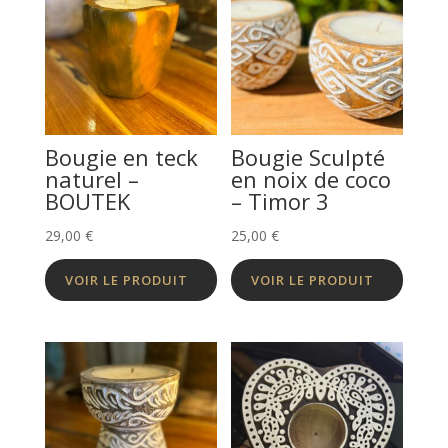
Bougie en teck
Bougie Sculpté
naturel –
en noix de coco
BOUTEK
– Timor 3
29,00
€
25,00
€
VOIR LE PRODUIT
VOIR LE PRODUIT