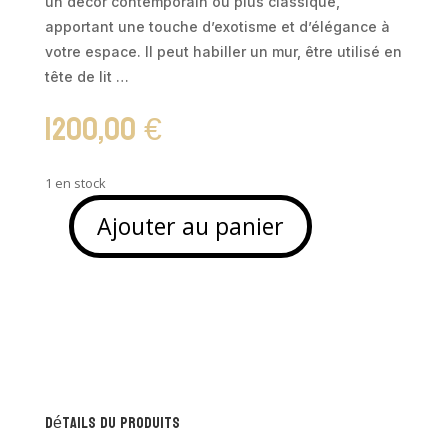
un décor contemporain ou plus classique,
apportant une touche d’exotisme et d’élégance à
votre espace. Il peut habiller un mur, être utilisé en
tête de lit …
1200,00
€
1 en stock
Ajouter au panier
quantité
de
Tableau
sculpté
en
bois
de
suar
Détails du produits
-
KARIBU