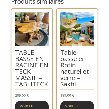
Produits similaires
TABLE
Table
BASSE EN
basse en
RACINE EN
Rotin
TECK
naturel et
MASSIF –
verre –
TABLITECK
Sakhi
289,00
€
189,00
€
VOIR LE
VOIR LE