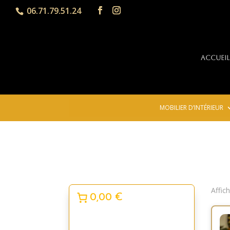
06.71.79.51.24
Accueil
MOBILIER D’INTÉRIEUR
Affic
0,00 €