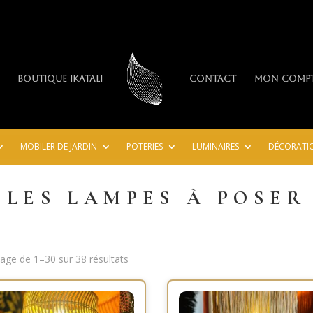
Boutique IkaTali
Contact
Mon comp
MOBILER DE JARDIN
POTERIES
LUMINAIRES
DÉCORATI
LES LAMPES À POSER
hage de 1–30 sur 38 résultats