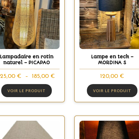
Lampadaire en rotin
Lampe en teck –
naturel – PICAPAO
MORDINA S
Plage
125,00
€
–
185,00
€
120,00
€
de
VOIR LE PRODUIT
VOIR LE PRODUIT
prix :
125,00 €
à
185,00 €