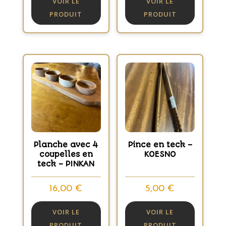
VOIR LE
VOIR LE
PRODUIT
PRODUIT
Planche avec 4
Pince en teck –
coupelles en
KOESNO
teck – PINKAN
16,00
€
5,00
€
VOIR LE
VOIR LE
PRODUIT
PRODUIT