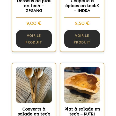
Dessous de plat
Coupelle à
en teck –
épices en teckK
GESANG
– INDRA
9,00
€
2,50
€
VOIR LE
VOIR LE
PRODUIT
PRODUIT
Couverts à
Plat à salade en
salade en teck
teck – PUTRI