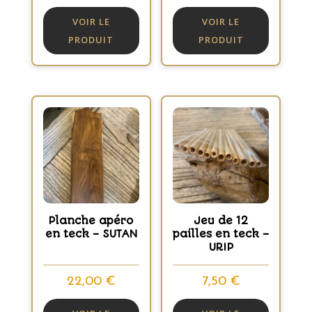
VOIR LE
VOIR LE
PRODUIT
PRODUIT
Planche apéro
Jeu de 12
en teck – SUTAN
pailles en teck –
URIP
22,00
€
7,50
€