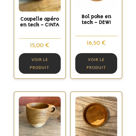
Bol poke en
Coupelle apéro
teck – DEWI
en teck – CINTA
16,50
€
15,00
€
VOIR LE
VOIR LE
PRODUIT
PRODUIT