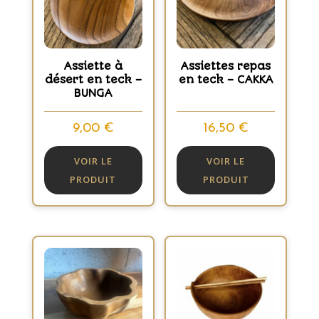
Assiette à
Assiettes repas
désert en teck –
en teck – CAKKA
BUNGA
9,00
€
16,50
€
VOIR LE
VOIR LE
PRODUIT
PRODUIT