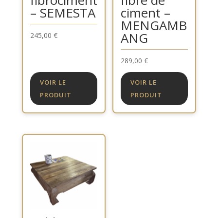
fibrociment
fibre de
– SEMESTA
ciment –
MENGAMB
ANG
245,00
€
289,00
€
VOIR LE
VOIR LE
PRODUIT
PRODUIT