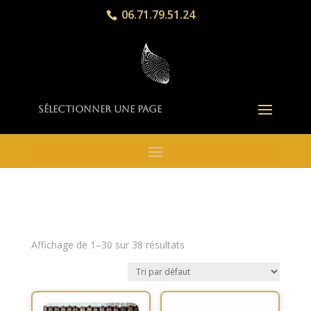
06.71.79.51.24
Sélectionner une page
Affichage de 1–30 sur 38 résultats