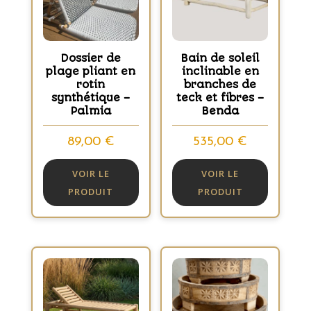
Dossier de
Bain de soleil
plage pliant en
inclinable en
rotin
branches de
synthétique –
teck et fibres –
Palmia
Benda
89,00
€
535,00
€
VOIR LE
VOIR LE
PRODUIT
PRODUIT