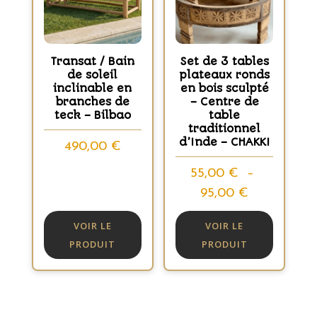
Transat / Bain
Set de 3 tables
de soleil
plateaux ronds
inclinable en
en bois sculpté
branches de
– Centre de
teck – Bilbao
table
traditionnel
d’Inde – CHAKKI
490,00
€
55,00
€
–
Plage
95,00
€
de
VOIR LE
VOIR LE
prix :
PRODUIT
PRODUIT
55,00 €
à
95,00 €