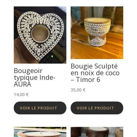
Bougie Sculpté
Bougeoir
en noix de coco
typique Inde-
– Timor 6
AURA
35,00
€
14,00
€
VOIR LE PRODUIT
VOIR LE PRODUIT