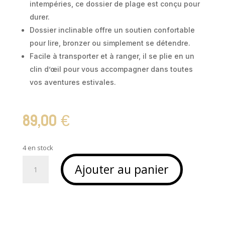
intempéries, ce dossier de plage est conçu pour
durer.
Dossier inclinable offre un soutien confortable
pour lire, bronzer ou simplement se détendre.
Facile à transporter et à ranger, il se plie en un
clin d’œil pour vous accompagner dans toutes
vos aventures estivales.
89,00
€
4 en stock
quantité
Ajouter au panier
de
Dossier
de
plage
pliant