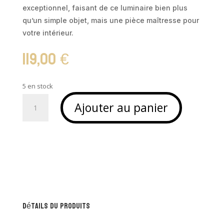
exceptionnel, faisant de ce luminaire bien plus
qu’un simple objet, mais une pièce maîtresse pour
votre intérieur.
119,00
€
5 en stock
quantité
Ajouter au panier
de
Suspension
en
bambou
-
MAO
Détails du produits