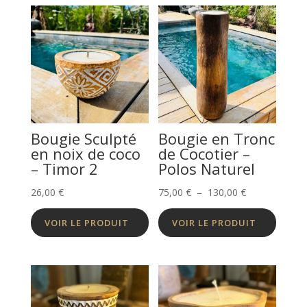
Bougie Sculpté
Bougie en Tronc
en noix de coco
de Cocotier –
– Timor 2
Polos Naturel
Plage
26,00
€
75,00
€
–
130,00
€
de
VOIR LE PRODUIT
VOIR LE PRODUIT
prix :
75,00 €
à
130,00 €