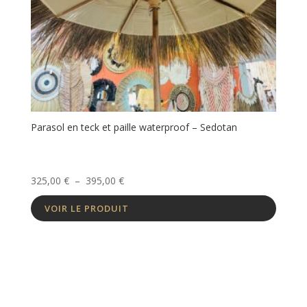
Parasol en teck et paille waterproof – Sedotan
Plage
325,00
€
–
395,00
€
de
VOIR LE PRODUIT
prix :
325,00 €
à
395,00 €