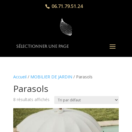
06.71.79.51.24
Sélectionner une page
Accueil
/
MOBILIER DE JARDIN
/ Parasols
Parasols
8 résultats affichés