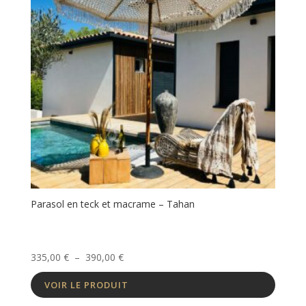
Parasol en teck et macrame – Tahan
Plage
335,00
€
–
390,00
€
de
VOIR LE PRODUIT
prix :
335,00 €