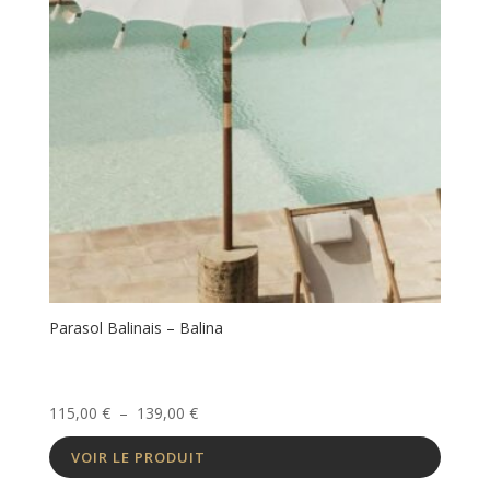
Parasol Balinais – Balina
Plage
115,00
€
–
139,00
€
de
VOIR LE PRODUIT
prix :
115,00 €