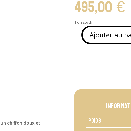
495,00
€
1 en stock
Ajouter au p
quantité
de
Miroir
sculpté
en
bois
de
cèdre
-
SOLA
Informat
Poids
un chiffon doux et