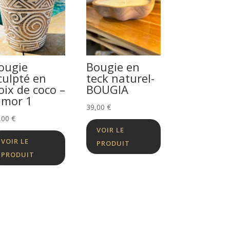
ougie
Bougie en
culpté en
teck naturel-
oix de coco –
BOUGIA
imor 1
39,00
€
,00
€
VOIR LE
VOIR LE
PRODUIT
PRODUIT