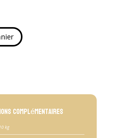
anier
ions complémentaires
10 kg