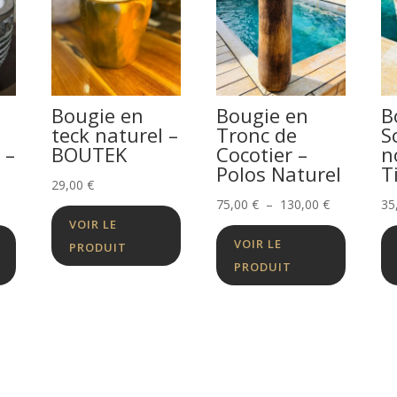
Bougie en
Bougie en
B
teck naturel –
Tronc de
S
 –
BOUTEK
Cocotier –
n
Polos Naturel
T
29,00
€
Plage
75,00
€
–
130,00
€
35
VOIR LE
de
VOIR LE
PRODUIT
prix :
PRODUIT
75,00 €
à
130,00 €