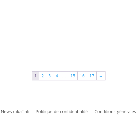
1
2
3
4
…
15
16
17
→
 News d’ikaTali
Politique de confidentialité
Conditions générales