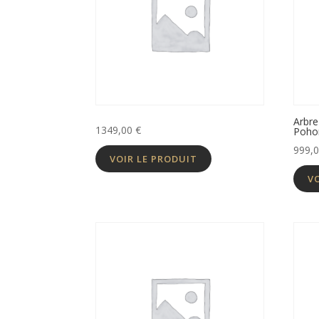
Arbre
1349,00
€
Poho
999,
VOIR LE PRODUIT
V