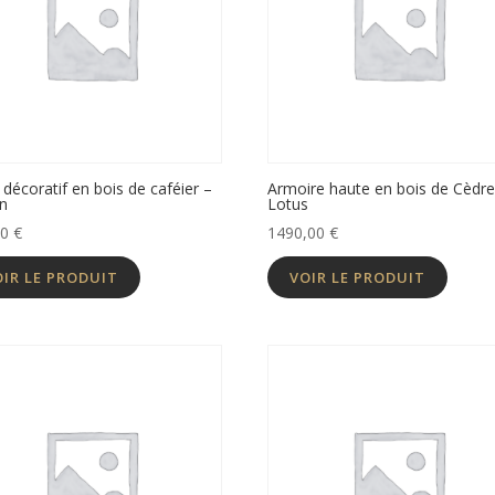
 décoratif en bois de caféier –
Armoire haute en bois de Cèdre
n
Lotus
00
€
1490,00
€
OIR LE PRODUIT
VOIR LE PRODUIT