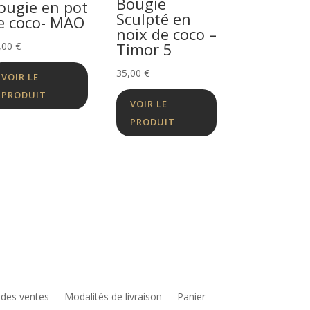
Bougie
ougie en pot
Sculpté en
e coco- MAO
noix de coco –
Timor 5
,00
€
35,00
€
VOIR LE
PRODUIT
VOIR LE
PRODUIT
 des ventes
Modalités de livraison
Panier