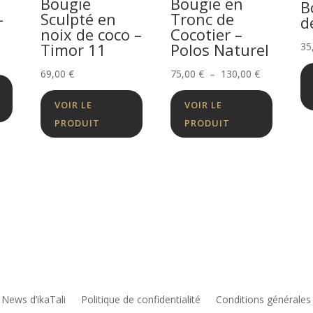
Bougie
Bougie en
B
-
Sculpté en
Tronc de
d
noix de coco –
Cocotier –
Timor 11
Polos Naturel
35
Plage
69,00
€
75,00
€
–
130,00
€
de
VOIR LE
VOIR LE
prix :
PRODUIT
PRODUIT
75,00 €
à
130,00 €
 News d’ikaTali
Politique de confidentialité
Conditions générales