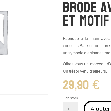
brode a
et motif
Fabriqué à la main avec 
coussins Batik seront non 
un symbole d’artisanat tradi
Offrez vous un morceau d’
Un trésor venu d’ailleurs.
29,90
€
3 en stock
quantité
Ajouter
de