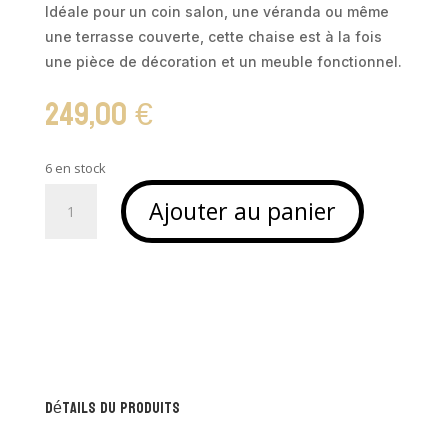
Idéale pour un coin salon, une véranda ou même
une terrasse couverte, cette chaise est à la fois
une pièce de décoration et un meuble fonctionnel.
249,00
€
6 en stock
quantité
Ajouter au panier
de
Chaise
design,
confort
et
robuste
-
EVA
Détails du produits