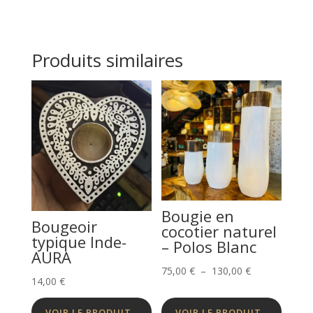
Produits similaires
Bougie en
Bougeoir
cocotier naturel
typique Inde-
– Polos Blanc
AURA
Plage
75,00
€
–
130,00
€
14,00
€
de
prix :
VOIR LE PRODUIT
VOIR LE PRODUIT