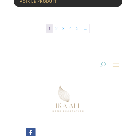
VOIR LE PRODUIT
1
2
3
4
5
→