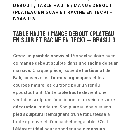
DEBOUT
/ TABLE HAUTE / MANGE DEBOUT
(PLATEAU EN SUAR ET RACINE EN TECK) –
BRASIU 3
Table haute / mange debout (plateau
en suar et racine en teck) – BRASIU 3
Créez un
point de convivialité
spectaculaire avec
ce
mange debout
sculpté dans une
racine de suar
massive. Chaque pièce, issue de l’
artisanat
de
Bali
, conserve les
formes organiques
et les
courbes naturelles du tronc pour un rendu
époustouflant. Cette
table haute
devient une
véritable sculpture fonctionnelle au sein de votre
décoration
intérieure. Son plateau épais et son
pied sculptural
témoignent d’une robustesse à
toute épreuve et d’un cachet inégalable. C’est
l’élément idéal pour apporter une
dimension