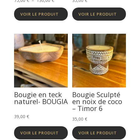
75,00
€
–
130,00
€
35,00
€
de
VOIR LE PRODUIT
VOIR LE PRODUIT
prix :
75,00 €
à
130,00 €
Bougie en teck
Bougie Sculpté
naturel- BOUGIA
en noix de coco
– Timor 6
39,00
€
35,00
€
VOIR LE PRODUIT
VOIR LE PRODUIT