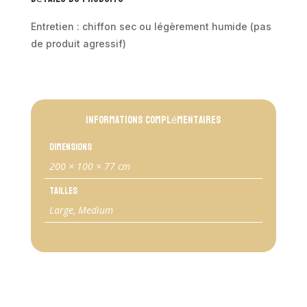
pieds
Entretien : chiffon sec ou légèrement humide (pas
en
de produit agressif)
bois
200x100
-
SIRENE
1
Informations complémentaires
Dimensions
200 × 100 × 77 cm
Tailles
Large, Medium