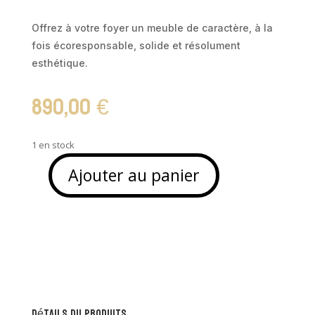
Offrez à votre foyer un meuble de caractère, à la
fois écoresponsable, solide et résolument
esthétique.
890,00
€
1 en stock
Ajouter au panier
quantité
de
Table
en
bois
de
neem
massif
Détails du produits
-