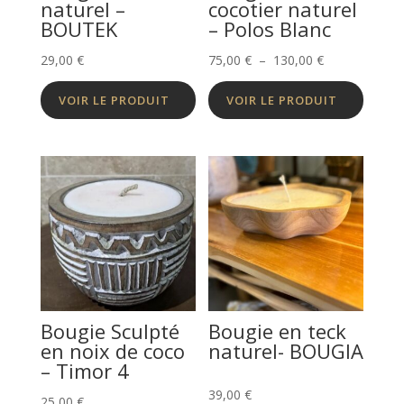
naturel –
cocotier naturel
BOUTEK
– Polos Blanc
Plage
29,00
€
75,00
€
–
130,00
€
de
VOIR LE PRODUIT
VOIR LE PRODUIT
prix :
75,00 €
à
130,00 €
Bougie Sculpté
Bougie en teck
en noix de coco
naturel- BOUGIA
– Timor 4
39,00
€
25,00
€