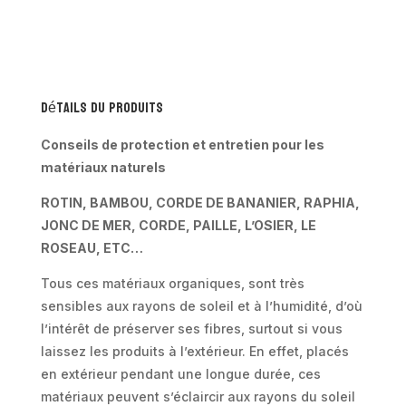
et
ses
tables
basses
en
Détails du produits
rotin
naturel
Conseils de protection et entretien pour les
-
matériaux naturels
Balbia
ROTIN, BAMBOU, CORDE DE BANANIER, RAPHIA,
JONC DE MER, CORDE, PAILLE, L’OSIER, LE
ROSEAU, ETC…
Tous ces matériaux organiques, sont très
sensibles aux rayons de soleil et à l’humidité, d’où
l’intérêt de préserver ses fibres, surtout si vous
laissez les produits à l’extérieur. En effet, placés
en extérieur pendant une longue durée, ces
matériaux peuvent s’éclaircir aux rayons du soleil