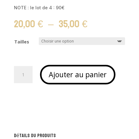
NOTE : le lot de 4 : 90€
Plage
20,00
€
–
35,00
€
de
prix :
20,00 €
Tailles
à
35,00 €
quantité
Ajouter au panier
de
Set
de
4
canards
déco
en
bois
couleurs
Détails du produits