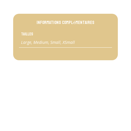
bali
-
DUCKY
Informations complémentaires
1
Tailles
Large, Medium, Small, XSmall