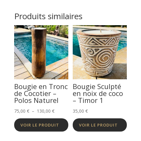
Produits similaires
Bougie en Tronc
Bougie Sculpté
de Cocotier –
en noix de coco
Polos Naturel
– Timor 1
Plage
75,00
€
–
130,00
€
35,00
€
de
VOIR LE PRODUIT
VOIR LE PRODUIT
prix :
75,00 €