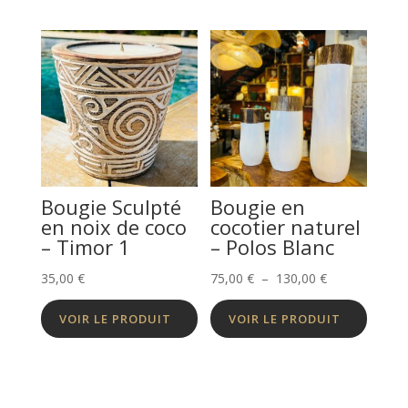
Bougie Sculpté
Bougie en
en noix de coco
cocotier naturel
– Timor 1
– Polos Blanc
Plage
35,00
€
75,00
€
–
130,00
€
de
VOIR LE PRODUIT
VOIR LE PRODUIT
prix :
75,00 €
à
130,00 €