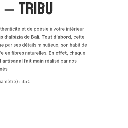
a – Tribu
henticité et de poésie à votre intérieur
 d’albizia de Bali
.
Tout d’abord
, cette
ue par ses détails minutieux, son habit de
fe en fibres naturelles.
En effet
, chaque
il
artisanal fait main
réalisé par nos
nés.
iamètre) : 35€