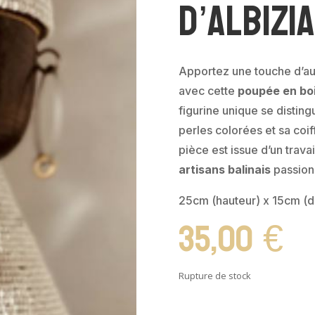
d’albizi
Apportez une touche d’aut
avec cette
poupée en bois
figurine unique se disting
perles colorées et sa coif
pièce est issue d’un trava
artisans balinais
passion
25cm (hauteur) x 15cm (d
35,00
€
Rupture de stock