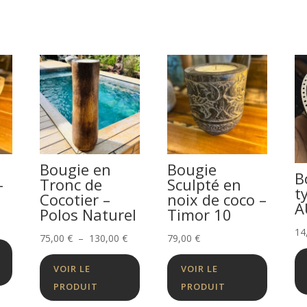
Bougie en
Bougie
B
-
Tronc de
Sculpté en
t
Cocotier –
noix de coco –
A
Polos Naturel
Timor 10
14
Plage
75,00
€
–
130,00
€
79,00
€
de
VOIR LE
VOIR LE
prix :
PRODUIT
PRODUIT
75,00 €