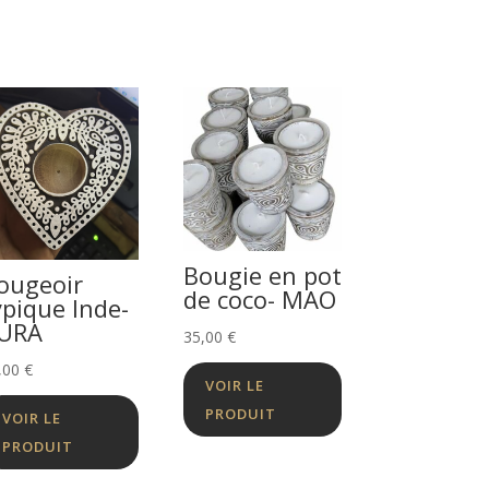
Bougie en pot
ougeoir
de coco- MAO
ypique Inde-
URA
35,00
€
,00
€
VOIR LE
PRODUIT
VOIR LE
PRODUIT