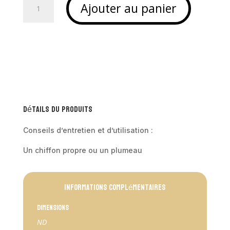
Ajouter au panier
de
Poterie
marocaine
en
talelakt
-
RODRIGO
Détails du produits
Conseils d’entretien et d’utilisation :
Un chiffon propre ou un plumeau
Informations complémentaires
Dimensions
ND