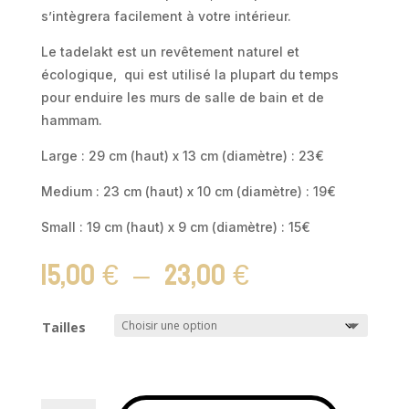
s’intègrera facilement à votre intérieur.
Le tadelakt est un revêtement naturel et
écologique, qui est utilisé la plupart du temps
pour enduire les murs de salle de bain et de
hammam.
Large : 29 cm (haut) x 13 cm (diamètre) : 23€
Medium : 23 cm (haut) x 10 cm (diamètre) : 19€
Small : 19 cm (haut) x 9 cm (diamètre) : 15€
Plage
15,00
€
–
23,00
€
de
prix :
15,00 €
Tailles
à
23,00 €
quantité