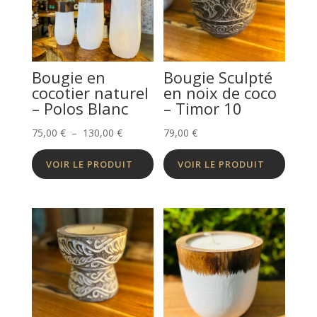
Bougie en
Bougie Sculpté
cocotier naturel
en noix de coco
– Polos Blanc
– Timor 10
Plage
75,00
€
–
130,00
€
79,00
€
de
VOIR LE PRODUIT
VOIR LE PRODUIT
prix :
75,00 €
à
130,00 €