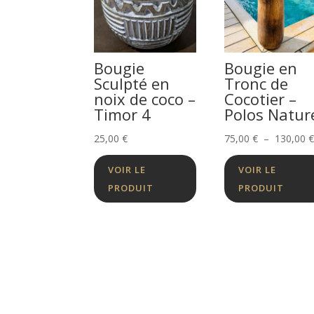
Bougie
Bougie en
Sculpté en
Tronc de
noix de coco –
Cocotier –
Timor 4
Polos Natur
25,00
€
75,00
€
–
130,00
VOIR LE
VOIR LE
PRODUIT
PRODUIT