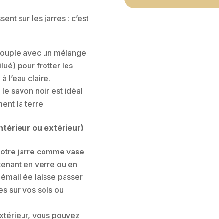
ent sur les jarres : c’est
 souple avec un mélange
ilué) pour frotter les
 l’eau claire.
le savon noir est idéal
ment la terre.
ntérieur ou extérieur)
 votre jarre comme vase
ntenant en verre ou en
n émaillée laisse passer
es sur vos sols ou
’extérieur, vous pouvez