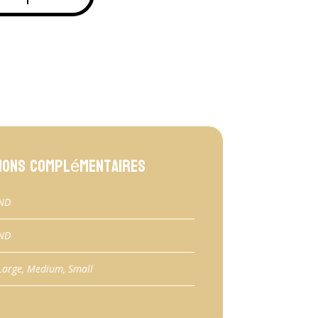
ions complémentaires
ND
ND
Large, Medium, Small