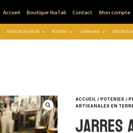
Accueil
Boutique IkaTali
Contact
Mon compte
MOBILER DE JARDIN
POTERIES
LUMINAIRES
DÉCORATIO
ACCUEIL
/
POTERIES
/
P
ARTISANALES EN TERRE 
Jarres 