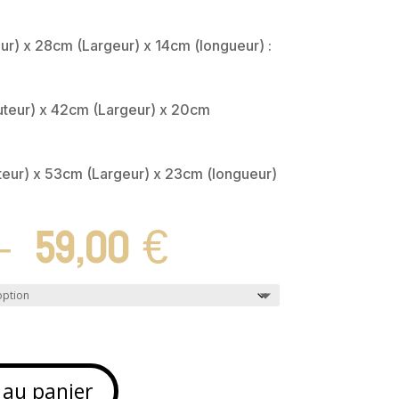
ur) x 28cm (Largeur) x 14cm (longueur) :
eur) x 42cm (Largeur) x 20cm
eur) x 53cm (Largeur) x 23cm (longueur)
Plage
–
59,00
€
de
prix :
25,00 €
à
59,00 €
 au panier