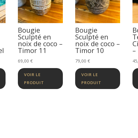
Bougie
Bougie
B
Sculpté en
Sculpté en
T
noix de coco –
noix de coco –
C
el
Timor 11
Timor 10
–
Plage
€
69,00
€
79,00
€
45
de
VOIR LE
VOIR LE
prix :
PRODUIT
PRODUIT
75,00 €
à
130,00 €