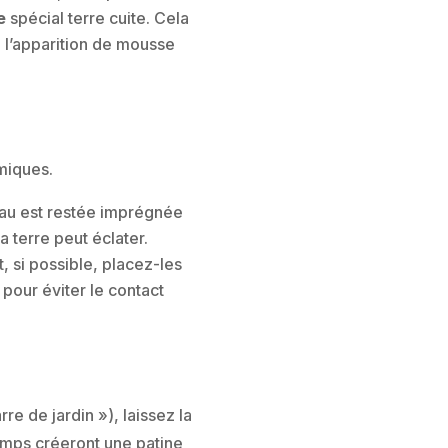
e
spécial terre cuite. Cela
 l’apparition de mousse
rmiques.
’eau est restée imprégnée
la terre peut éclater.
, si possible, placez-les
 pour éviter le contact
re de jardin »), laissez la
temps créeront une patine