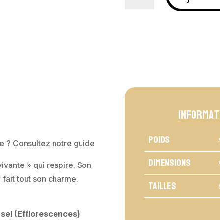
Jarres
Artisanales
en
Terre
Cuite
-
Kerikil
Informat
Poids
te ? Consultez notre guide
Dimensions
vivante » qui respire. Son
 fait tout son charme.
Tailles
 sel (Efflorescences)