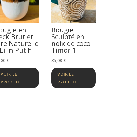
ougie en
Bougie
eck Brut et
Sculpté en
ire Naturelle
noix de coco –
 Lilin Putih
Timor 1
,00
€
35,00
€
VOIR LE
VOIR LE
PRODUIT
PRODUIT