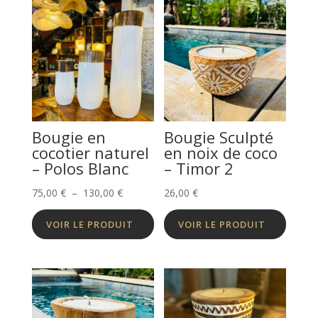
Bougie en
Bougie Sculpté
cocotier naturel
en noix de coco
– Polos Blanc
– Timor 2
Plage
75,00
€
–
130,00
€
26,00
€
de
VOIR LE PRODUIT
VOIR LE PRODUIT
prix :
75,00 €
à
130,00 €