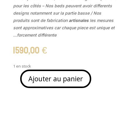
pour les côtés – Nos beds peuvent avoir differents
designs notamment sur la partie basse / Nos
produits sont de fabrication
artisnales
les mesures
sont approximatives car chaque piece est unique et
…forcement différente
1590,00
€
1 en stock
Ajouter au panier
quantité
de
Bed
Balinais
/
Lit
a
baldaquin