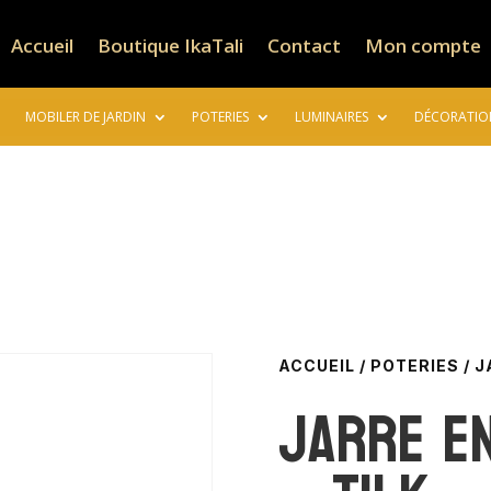
Accueil
Boutique IkaTali
Contact
Mon compte
MOBILER DE JARDIN
POTERIES
LUMINAIRES
DÉCORATIO
ACCUEIL
/
POTERIES
/
J
Jarre e