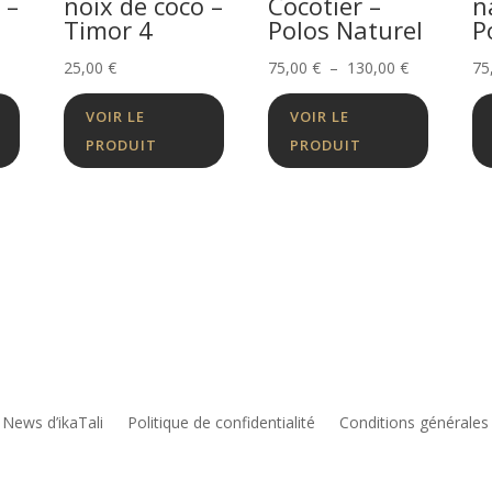
 –
noix de coco –
Cocotier –
n
Timor 4
Polos Naturel
P
Plage
25,00
€
75,00
€
–
130,00
€
75
de
VOIR LE
VOIR LE
prix :
PRODUIT
PRODUIT
75,00 €
à
130,00 €
 News d’ikaTali
Politique de confidentialité
Conditions générales