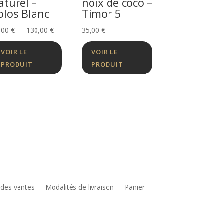
aturel –
noix de coco –
olos Blanc
Timor 5
Plage
,00
€
–
130,00
€
35,00
€
de
VOIR LE
VOIR LE
prix :
PRODUIT
PRODUIT
75,00 €
à
130,00 €
 des ventes
Modalités de livraison
Panier