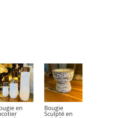
ougie en
Bougie
ocotier
Sculpté en