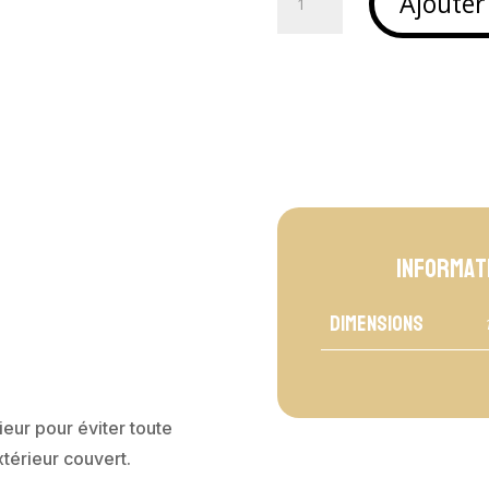
Ajouter
de
Jarre
en
terracotta
-
TANIA
Informat
Dimensions
ieur pour éviter toute
térieur couvert.