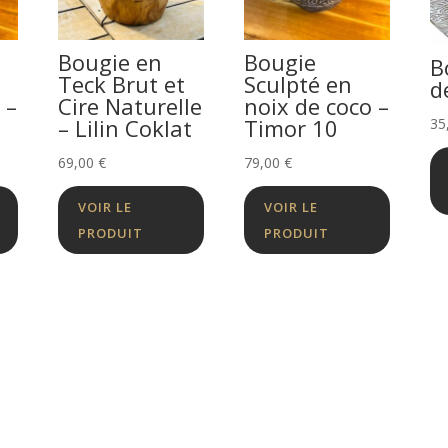
Bougie en
Bougie
B
Teck Brut et
Sculpté en
d
 –
Cire Naturelle
noix de coco –
– Lilin Coklat
Timor 10
35
69,00
€
79,00
€
VOIR LE
VOIR LE
PRODUIT
PRODUIT