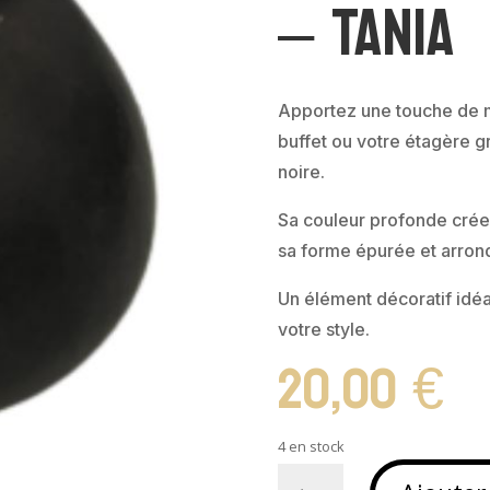
– TANIA
Apportez une touche de mo
buffet ou votre étagère gr
noire.
Sa couleur profonde crée 
sa forme épurée et arrond
Un élément décoratif idéa
votre style.
20,00
€
4 en stock
quantité