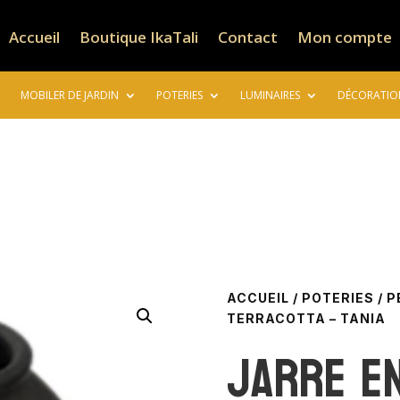
Accueil
Boutique IkaTali
Contact
Mon compte
MOBILER DE JARDIN
POTERIES
LUMINAIRES
DÉCORATIO
ACCUEIL
/
POTERIES
/
P
TERRACOTTA – TANIA
Jarre e