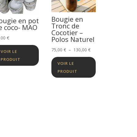
Bougie en
ougie en pot
Tronc de
e coco- MAO
Cocotier –
Polos Naturel
,00
€
Plage
75,00
€
–
130,00
€
VOIR LE
de
PRODUIT
VOIR LE
prix :
PRODUIT
75,00 €
à
130,00 €