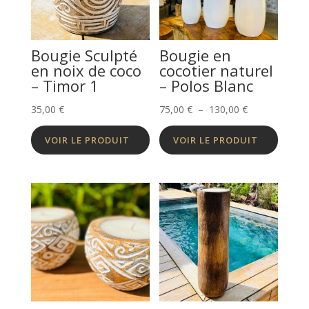
Bougie Sculpté
Bougie en
en noix de coco
cocotier naturel
– Timor 1
– Polos Blanc
Plage
35,00
€
75,00
€
–
130,00
€
de
VOIR LE PRODUIT
VOIR LE PRODUIT
prix :
75,00 €
à
130,00 €