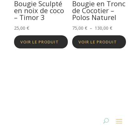
Bougie Sculpté
Bougie en Tronc
en noix de coco
de Cocotier –
– Timor 3
Polos Naturel
Plage
25,00
€
75,00
€
–
130,00
€
de
VOIR LE PRODUIT
VOIR LE PRODUIT
prix :
75,00 €
à
130,00 €