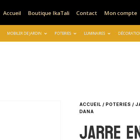
Accueil
Boutique IkaTali
Contact
Mon compte
MOBILER DE JARDIN
POTERIES
LUMINAIRES
DÉCORATIO
ACCUEIL
/
POTERIES
/
J
DANA
Jarre e