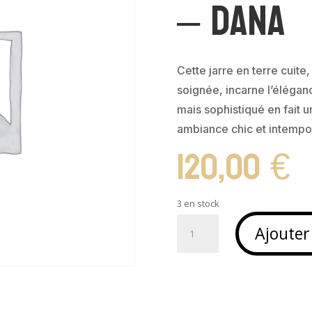
– DANA
Cette jarre en terre cuite,
soignée, incarne l’élégan
mais sophistiqué en fait 
ambiance chic et intempor
120,00
€
3 en stock
quantité
Ajouter
de
Jarre
en
terracotta
-