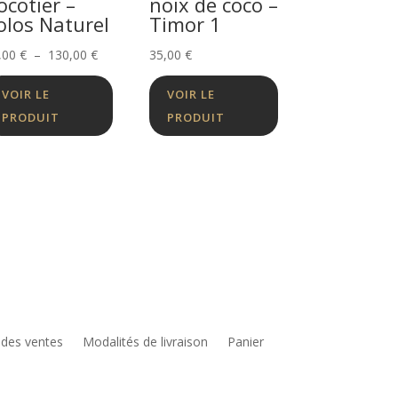
ocotier –
noix de coco –
olos Naturel
Timor 1
Plage
,00
€
–
130,00
€
35,00
€
de
VOIR LE
VOIR LE
prix :
PRODUIT
PRODUIT
75,00 €
à
130,00 €
 des ventes
Modalités de livraison
Panier