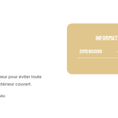
DANA
Informat
Dimensions
ieur pour éviter toute
térieur couvert.
au.