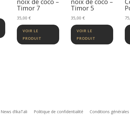
noix de coco –
noix de coco –
C
Timor 7
Timor 5
P
35,00
€
35,00
€
75
VOIR LE
VOIR LE
PRODUIT
PRODUIT
 News d’ikaTali
Politique de confidentialité
Conditions générales