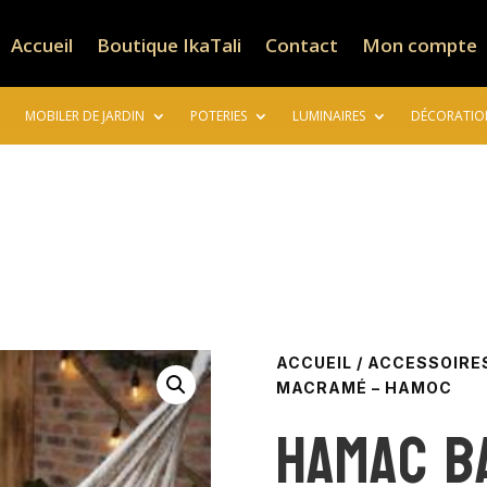
Accueil
Boutique IkaTali
Contact
Mon compte
MOBILER DE JARDIN
POTERIES
LUMINAIRES
DÉCORATIO
ACCUEIL
/
ACCESSOIRE
MACRAMÉ – HAMOC
Hamac b