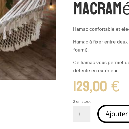
macramé
Hamac confortable et élé
Hamac à fixer entre deux 
fourni).
Ce hamac vous permet de
détente en extérieur.
129,00
€
2 en stock
quantité
Ajouter
de
Hamac
balançoire