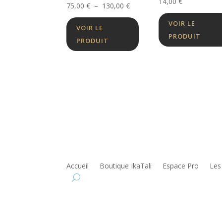
14,00
€
Plage
75,00
€
–
130,00
€
de
VOIR LE
VOIR LE
prix :
PRODUIT
PRODUIT
75,00 €
à
130,00 €
Accueil
Boutique IkaTali
Espace Pro
Les