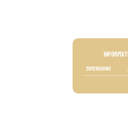
en
macramé
-
Hamoc
Informat
Dimensions