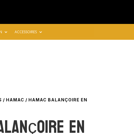
N
ACCESSOIRES
S
/
HAMAC
/ HAMAC BALANÇOIRE EN
alançoire en