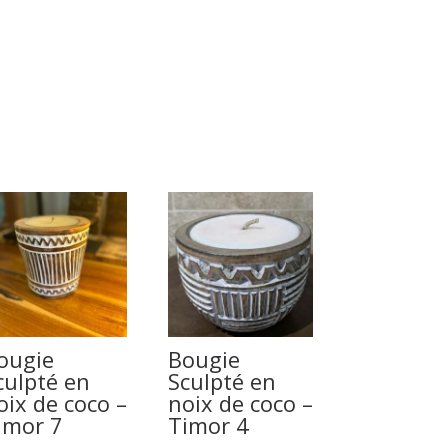
ougie
Bougie
culpté en
Sculpté en
oix de coco –
noix de coco –
imor 7
Timor 4