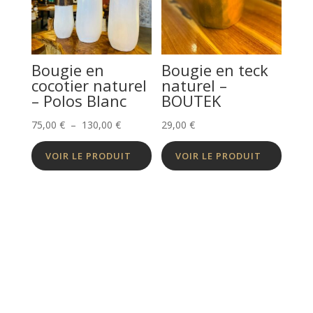
Bougie en
Bougie en teck
cocotier naturel
naturel –
– Polos Blanc
BOUTEK
Plage
75,00
€
–
130,00
€
29,00
€
de
VOIR LE PRODUIT
VOIR LE PRODUIT
prix :
75,00 €
à
130,00 €