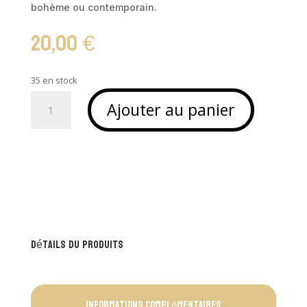
bohème ou contemporain.
20,00
€
35 en stock
quantité
Ajouter au panier
de
Feuilles
en
jonc
de
mer
-
BALSA
Détails du produits
Informations complémentaires