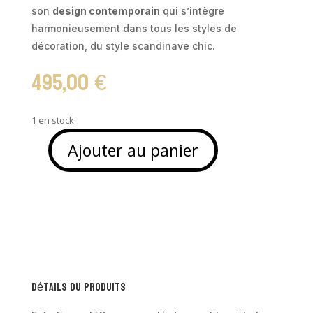
son
design contemporain
qui s’intègre
harmonieusement dans tous les styles de
décoration, du style scandinave chic.
495,00
€
1 en stock
Ajouter au panier
quantité
de
Console
en
bois
de
manguier
-
Détails du produits
BROADWAY