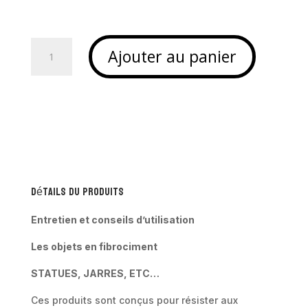
quantité
Ajouter au panier
de
Lady
asiatique
en
fibrociment
–
SIKHI
Détails du produits
Entretien et conseils d’utilisation
Les objets en fibrociment
STATUES, JARRES, ETC…
Ces produits sont conçus pour résister aux