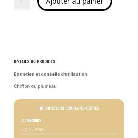
Ajouter au panier
de
Attrape
rêve
poisson
en
macramé
-
FISHA
Détails du produits
Entretien et conseils d’utilisation
Chiffon ou plumeau
Informations complémentaires
Dimensions
20 × 20 cm