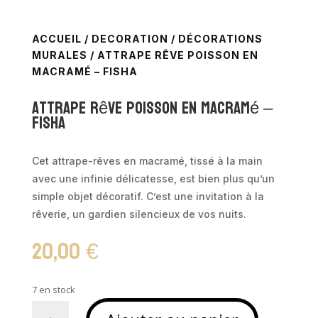
ACCUEIL
/
DECORATION
/
DÉCORATIONS
MURALES
/ ATTRAPE RÊVE POISSON EN
MACRAMÉ – FISHA
Attrape rêve poisson en macramé –
FISHA
Cet attrape-rêves en macramé, tissé à la main
avec une infinie délicatesse, est bien plus qu’un
simple objet décoratif. C’est une invitation à la
rêverie, un gardien silencieux de vos nuits.
20,00
€
7 en stock
quantité