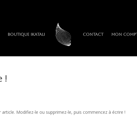
Boutique IkaTali
Contact
Mon comp
 !
article. Modifiez-le ou supprimez-le, puis commencez à écrire !