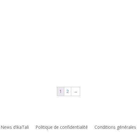
1
2
→
 News d’ikaTali
Politique de confidentialité
Conditions générales