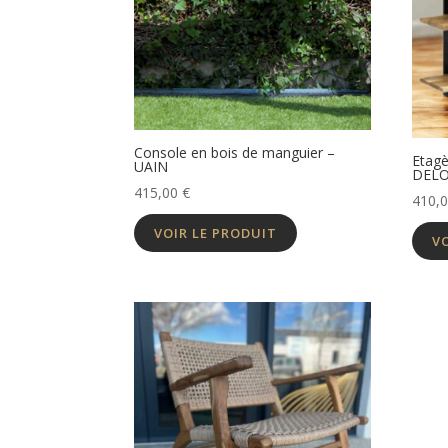
Console en bois de manguier –
Etagè
UAIN
DEL
415,00
€
410,
VOIR LE PRODUIT
V