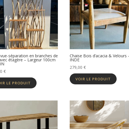
 vue-séparation en branches de
Chaise Bois d’acacia & Velours 
avec étagère – Largeur 100cm
INDE
UN
279,00
€
00
€
VOIR LE PRODUIT
OIR LE PRODUIT